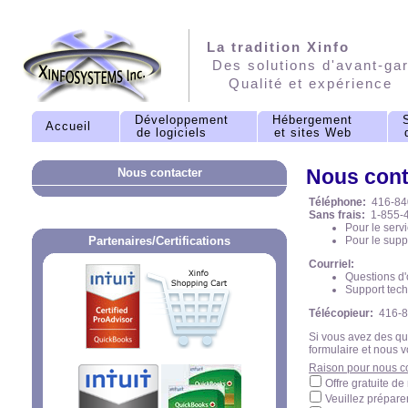
La tradition Xinfo
Des solutions d'avant-ga
Qualité et expérience
Développement
Hébergement
S
Accueil
de logiciels
et sites Web
d
Nous cont
Nous contacter
Téléphone:
416-84
Sans frais:
1-855-
Pour le serv
Partenaires/Certifications
Pour le supp
Courriel:
Questions d
Support tec
Télécopieur:
416-8
Si vous avez des qu
formulaire et nous 
Raison pour nous c
Offre gratuite d
Veuillez prépar